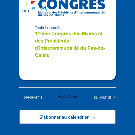
1
OCT
Toute la journée
11ème Congrès des Maires et
des Présidents
d’Intercommunalité du Pas-de-
Calais
Évènements
Aujourd’hui
suivants
Évènements
précédents
S’abonner au calendrier