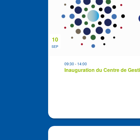
in
Photo
View
10
SEP
09:30
-
14:00
Inauguration du Centre de Gest