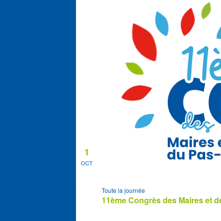
1
OCT
Toute la journée
11ème Congrès des Maires et de