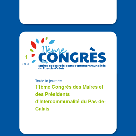
1
OCT
Toute la journée
11ème Congrès des Maires et
des Présidents
d’Intercommunalité du Pas-de-
Calais