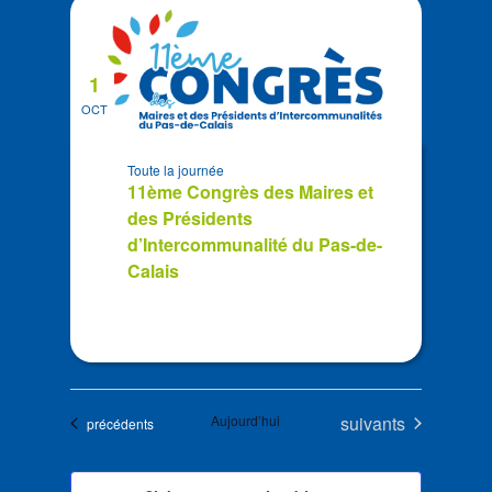
1
OCT
Toute la journée
11ème Congrès des Maires et
des Présidents
d’Intercommunalité du Pas-de-
Calais
Évènements
Aujourd’hui
suivants
Évènements
précédents