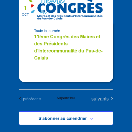
1
OCT
Toute la journée
11ème Congrès des Maires et
des Présidents
d’Intercommunalité du Pas-de-
Calais
Évènements
Aujourd’hui
suivants
Évènements
précédents
S’abonner au calendrier