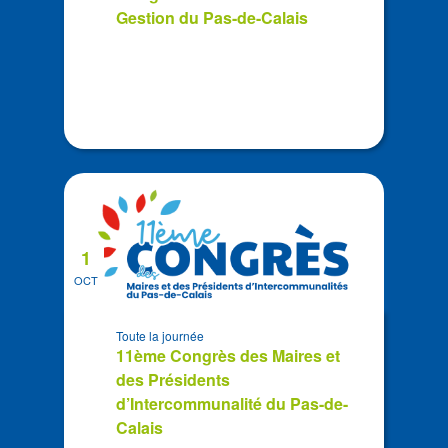
View
Gestion du Pas-de-Calais
1
OCT
Toute la journée
11ème Congrès des Maires et
des Présidents
d’Intercommunalité du Pas-de-
Calais