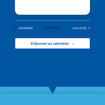
Évènements
Aujourd’hui
suivants
Évènements
précédents
S’abonner au calendrier