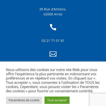
39 Rue d’Amiens,
62000 Arras

03 21 71 01 81

info@amf62.fr
Nous utilisons des cookies sur notre site Web pour vous
mentions légales
offrir l'expérience la plus pertinente en mémorisant vos
préférences et en répétant vos visites. En cliquant sur «
Tout accepter », vous consentez à l'utilisation de TOUS les
cookies. Cependant, vous pouvez visiter les « Paramètres
des cookies » pour fournir un consentement contrôlé.
Paramètres de cookie
Tout accepter
Site web réalisé par la Croquante agence de
communication