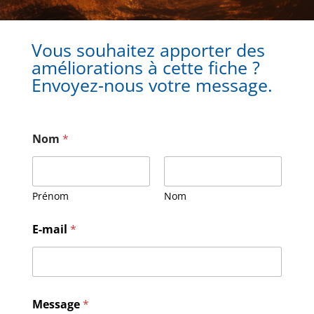
Vous souhaitez apporter des
améliorations à cette fiche ?
Envoyez-nous votre message.
Nom
*
Prénom
Nom
N
E-mail
*
o
m
M
e
s
s
Message
*
a