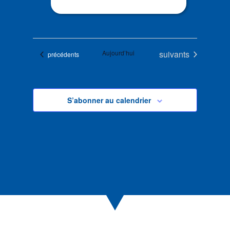
Évènements
Aujourd’hui
suivants
Évènements
précédents
S’abonner au calendrier