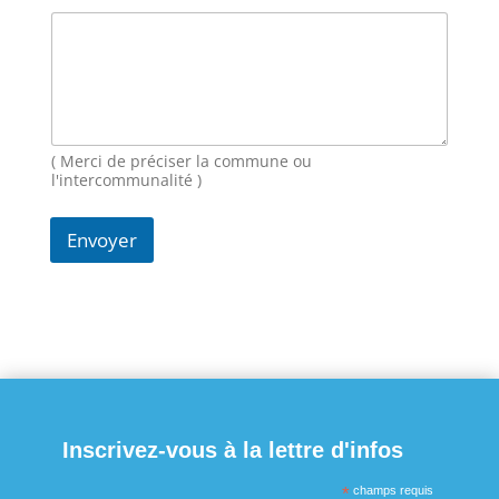
g
e
N
o
m
( Merci de préciser la commune ou
l'intercommunalité )
Envoyer
Inscrivez-vous à la lettre d'infos
*
champs requis