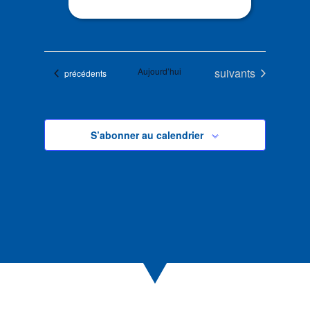
Évènements
Aujourd’hui
suivants
Évènements
précédents
S’abonner au calendrier