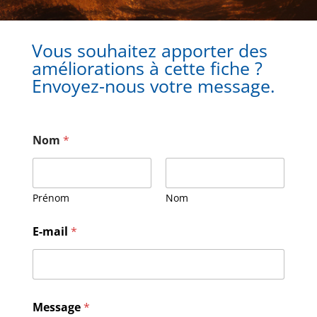
Vous souhaitez apporter des
améliorations à cette fiche ?
Envoyez-nous votre message.
Nom
*
Prénom
Nom
E
E-mail
*
-
m
a
i
l
*
Message
*
*