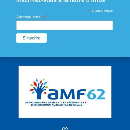
Inscrivez-vous à la lettre d'infos
*
champs requis
*
Adresse email