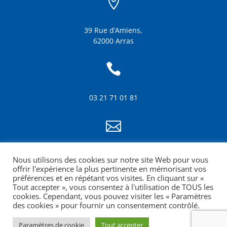

39 Rue d’Amiens,
62000 Arras

03 21 71 01 81

info@amf62.fr
Nous utilisons des cookies sur notre site Web pour vous
mentions légales
offrir l'expérience la plus pertinente en mémorisant vos
préférences et en répétant vos visites. En cliquant sur «
Tout accepter », vous consentez à l'utilisation de TOUS les
cookies. Cependant, vous pouvez visiter les « Paramètres
des cookies » pour fournir un consentement contrôlé.
Paramètres de cookie
Tout accepter
Site web réalisé par la Croquante agence de