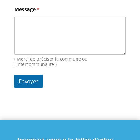
a
i
Message
*
l
( Merci de préciser la commune ou
l'intercommunalité )
Envoyer