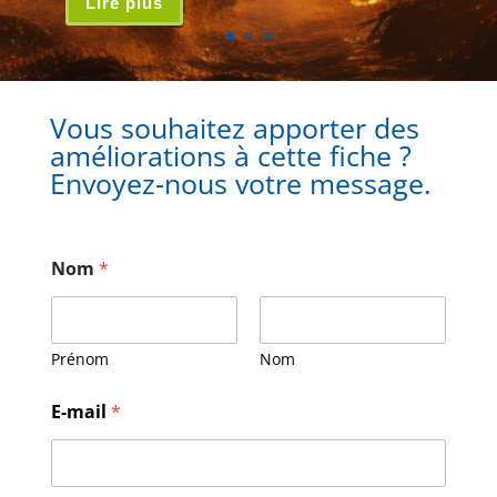
Lire plus
Vous souhaitez apporter des
améliorations à cette fiche ?
Envoyez-nous votre message.
Nom
*
Prénom
Nom
*
E-mail
*
*
E
-
m