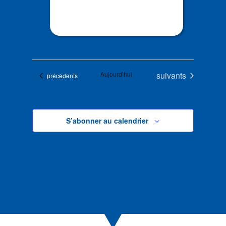
Évènements
Aujourd’hui
suivants
Évènements
précédents
S’abonner au calendrier