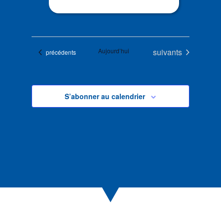
Évènements
Aujourd’hui
suivants
Évènements
précédents
S’abonner au calendrier