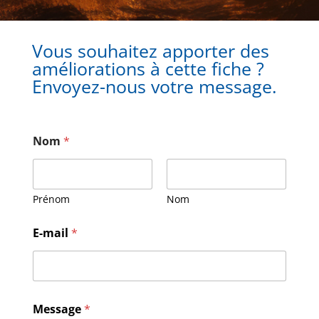
Vous souhaitez apporter des
améliorations à cette fiche ?
Envoyez-nous votre message.
Nom
*
Prénom
Nom
E
E-mail
*
-
m
a
i
l
*
Message
*
*