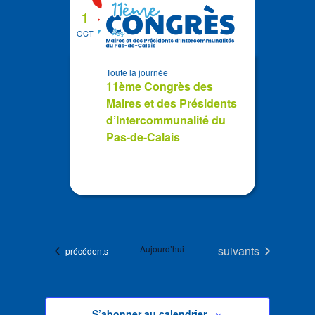
1
OCT
Toute la journée
11ème Congrès des
Maires et des Présidents
d’Intercommunalité du
Pas-de-Calais
Évènements
Aujourd’hui
suivants
Évènements
précédents
S’abonner au calendrier