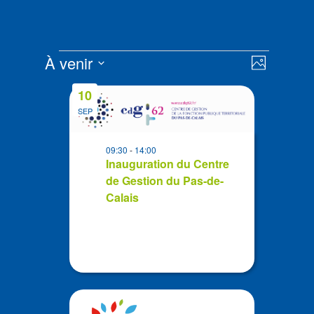
Évènements
Navigat
Navigat
À venir
Photo
de
par
Sélectionnez
vues
List
consult
10
la
Évènem
of
SEP
date
events
in
09:30
-
14:00
Photo
Inauguration du Centre
de Gestion du Pas-de-
View
Calais