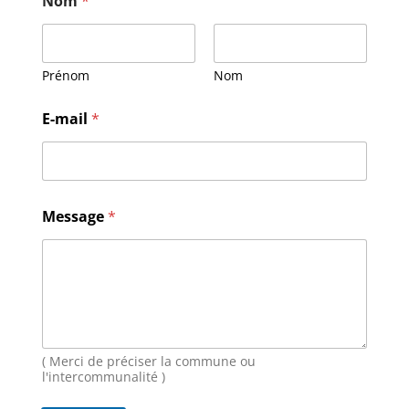
Nom
*
Prénom
Nom
E-mail
*
E
Message
*
-
m
a
i
l
*
*
( Merci de préciser la commune ou
l'intercommunalité )