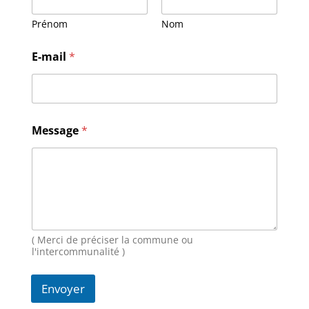
Prénom
Nom
E-mail
*
*
Message
*
N
o
m
*
( Merci de préciser la commune ou
l'intercommunalité )
Envoyer