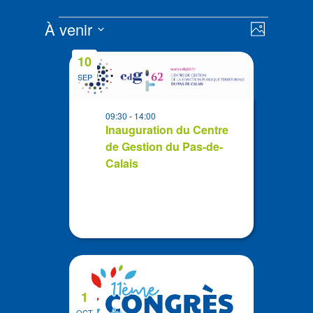
Évènements
Navigat
Navigat
À venir
Photo
de
par
Sélectionnez
vues
List
consult
10
la
Évènem
of
SEP
date
events
in
09:30
-
14:00
Photo
Inauguration du Centre
de Gestion du Pas-de-
View
Calais
1
OCT