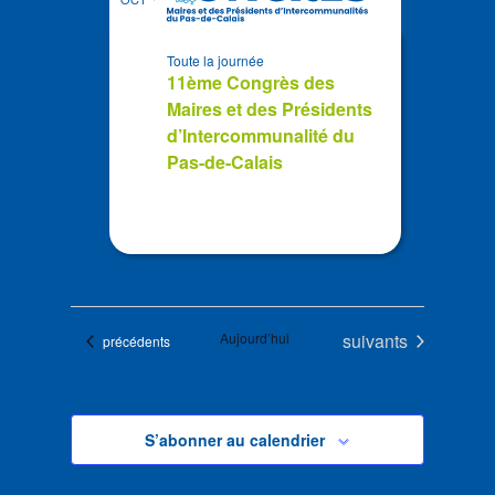
Toute la journée
11ème Congrès des
Maires et des Présidents
d’Intercommunalité du
Pas-de-Calais
Évènements
Aujourd’hui
suivants
Évènements
précédents
S’abonner au calendrier