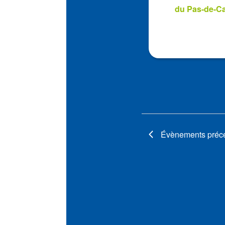
View
du Pas-de-Ca
Évènements
préc