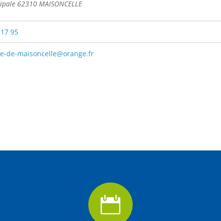
cipale 62310 MAISONCELLE
 17 95
-de-maisoncelle@orange.fr
