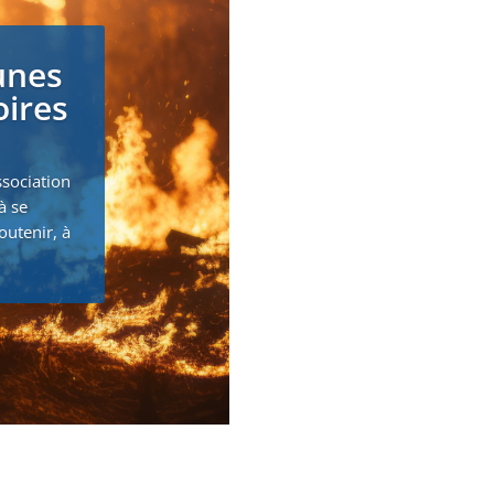
unes
oires
ssociation
à se
outenir, à