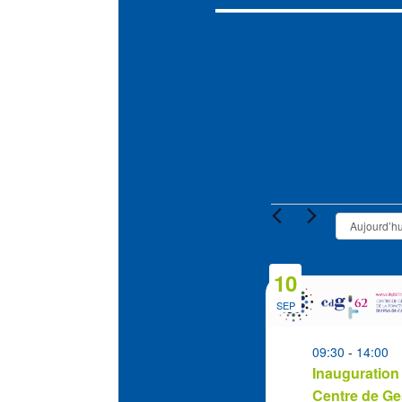
Évènement
Aujourd’hu
10
List
of
SEP
events
in
09:30
-
14:00
Inauguration
Photo
Centre de Ge