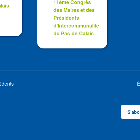
11ème Congrès
lais
des Maires et des
Présidents
d’Intercommunalité
du Pas-de-Calais
édents
É
S’abo