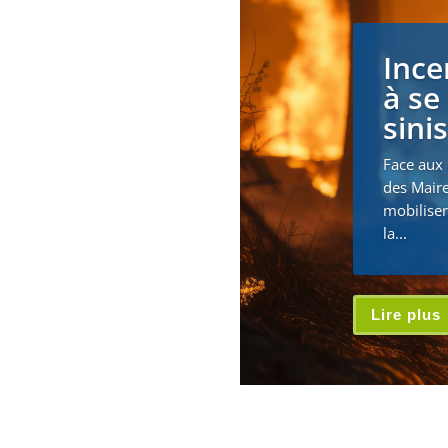
Ince
à se
sini
Face aux 
des Maire
mobiliser
la...
Lire plus