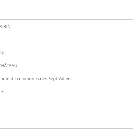
PERIN
UIL
 CHÂTEAU
uté de communes des Sept Vallées
ne