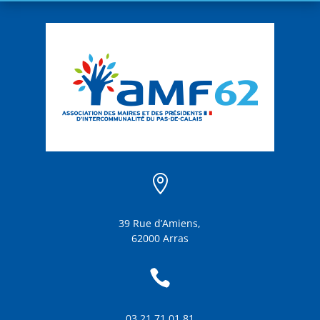

39 Rue d’Amiens,
62000 Arras

03 21 71 01 81