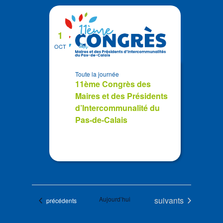
1
OCT
Toute la journée
11ème Congrès des
Maires et des Présidents
d’Intercommunalité du
Pas-de-Calais
Évènements
Aujourd’hui
suivants
Évènements
précédents