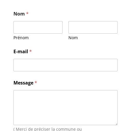
Nom
*
Prénom
Nom
E-mail
*
E
Message
*
-
m
a
i
l
M
e
s
s
( Merci de préciser la commune ou