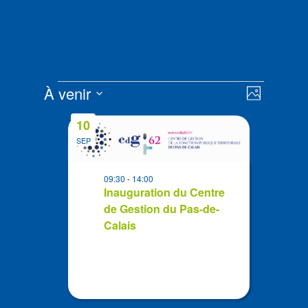
Évènements
Navigat
Navigat
À venir
Photo
de
par
Sélectionnez
vues
List
consult
10
la
Évènem
of
SEP
date
events
in
09:30
-
14:00
Photo
Inauguration du Centre
de Gestion du Pas-de-
View
Calais