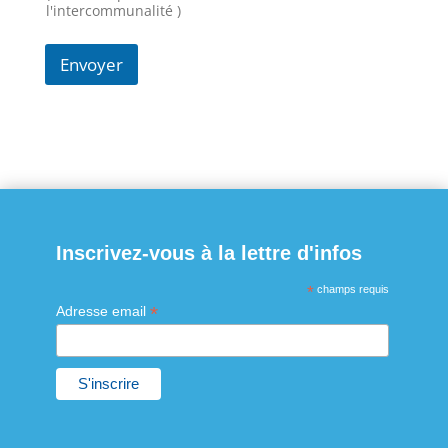
a
l'intercommunalité )
g
e
Envoyer
*
Inscrivez-vous à la lettre d'infos
*
champs requis
*
Adresse email