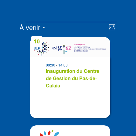
Évènements
Navigat
Navigat
À venir
Photo
de
par
Sélectionnez
vues
List
consult
10
la
Évènem
of
SEP
date
events
in
09:30
-
14:00
Photo
Inauguration du Centre
de Gestion du Pas-de-
View
Calais