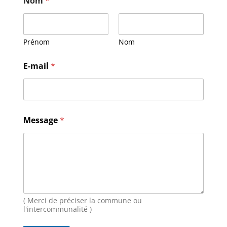
Nom
*
Prénom
Nom
E-mail
*
M
Message
*
e
s
s
a
g
e
N
o
m
( Merci de préciser la commune ou
E
l'intercommunalité )
-