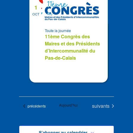
1
OCT
Toute la journée
11ème Congrès des
Maires et des Présidents
d’Intercommunalité du
Pas-de-Calais
Évènements
Aujourd’hui
suivants
Évènements
précédents
S’abonner au calendrier