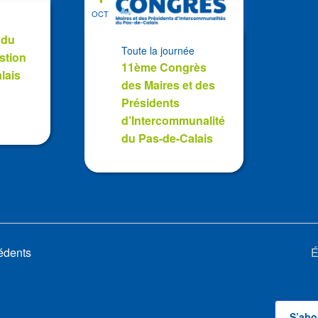
OCT
 du
Toute la journée
stion
11ème Congrès
lais
des Maires et des
Présidents
d’Intercommunalité
du Pas-de-Calais
édents
É
S’abo