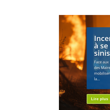
Ince
à se
sini
Face aux 
des Maire
mobiliser
la...
Lire plus