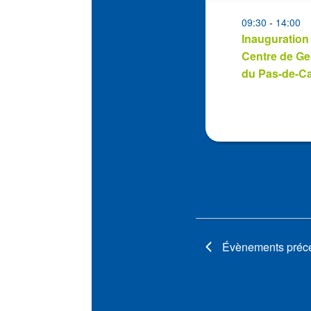
events
in
09:30
-
14:00
Inauguration
Photo
Centre de Ge
View
du Pas-de-Ca
Évènements
préc