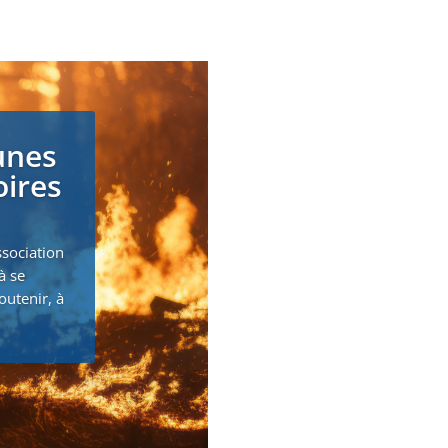
unes
oires
ssociation
à se
outenir, à