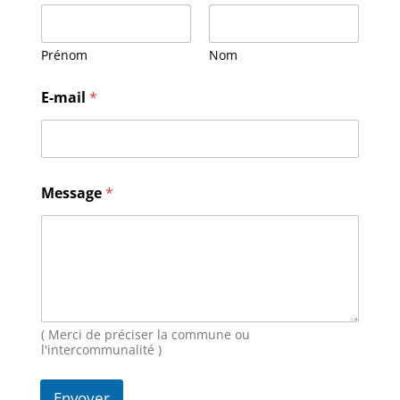
Prénom
Nom
E-mail
*
*
Message
*
N
o
m
*
( Merci de préciser la commune ou
l'intercommunalité )
Envoyer