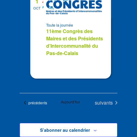
1
OCT
Toute la journée
11ème Congrès des
Maires et des Présidents
d’Intercommunalité du
Pas-de-Calais
Évènements
Aujourd’hui
suivants
Évènements
précédents
S’abonner au calendrier