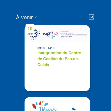
Évènements
Navigat
Navigat
À venir
Photo
de
par
Sélectionnez
vues
List
consult
10
la
Évènem
of
SEP
date
events
in
09:30
-
14:00
Photo
Inauguration du Centre
de Gestion du Pas-de-
View
Calais