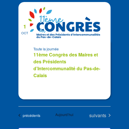
1
OCT
Toute la journée
11ème Congrès des Maires et
des Présidents
d’Intercommunalité du Pas-de-
Calais
Évènements
Aujourd’hui
suivants
Évènements
précédents