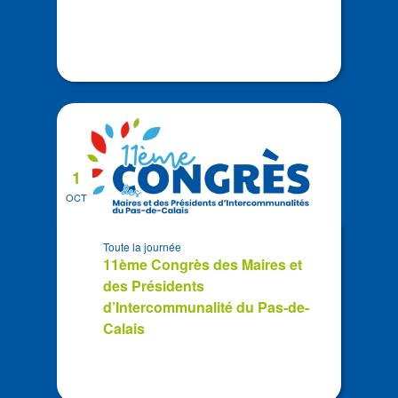
1
OCT
Toute la journée
11ème Congrès des Maires et
des Présidents
d’Intercommunalité du Pas-de-
Calais