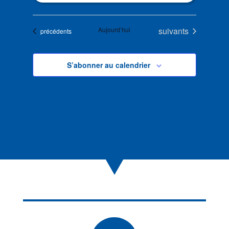
Évènements
Aujourd’hui
suivants
Évènements
précédents
S’abonner au calendrier