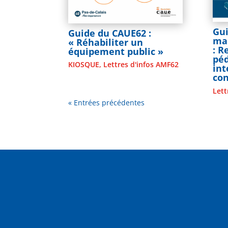
Gui
Guide du CAUE62 :
mai
« Réhabiliter un
: 
équipement public »
pé
KIOSQUE
,
Lettres d'infos AMF62
in
co
Lett
« Entrées précédentes