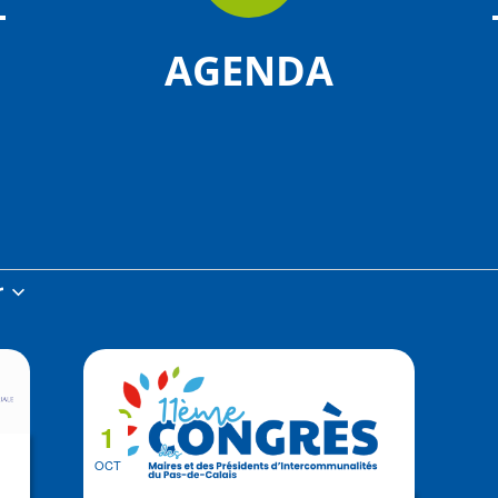
AGENDA
r
z
1
OCT