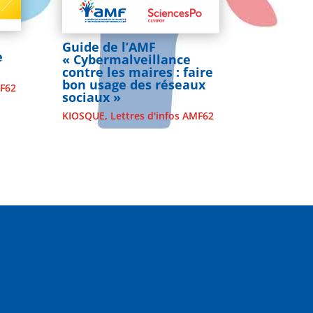
Guide de l’AMF
e
« Cybermalveillance
contre les maires : faire
bon usage des réseaux
MF62
sociaux »
KIOSQUE
,
Lettres d'infos AMF62