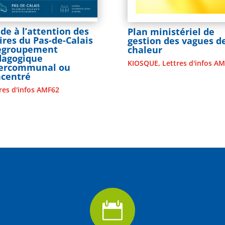
de à l’attention des
Plan ministériel de
res du Pas-de-Calais
gestion des vagues d
Regroupement
chaleur
dagogique
KIOSQUE
,
Lettres d'infos A
tercommunal ou
ncentré
res d'infos AMF62
