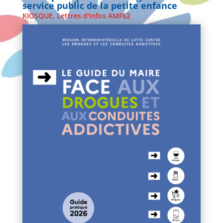
service public de la petite enfance
KIOSQUE
,
Lettres d'infos AMF62