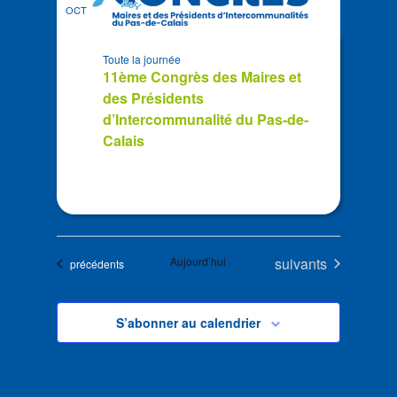
OCT
Toute la journée
11ème Congrès des Maires et
des Présidents
d’Intercommunalité du Pas-de-
Calais
Évènements
Aujourd’hui
suivants
Évènements
précédents
S’abonner au calendrier