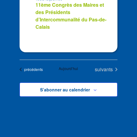
11ème Congrès des Maires et
des Présidents
d’Intercommunalité du Pas-de-
Calais
Évènements
Aujourd’hui
suivants
Évènements
précédents
S’abonner au calendrier