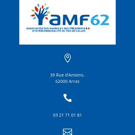

39 Rue d’Amiens,
62000 Arras

03 21 71 01 81
