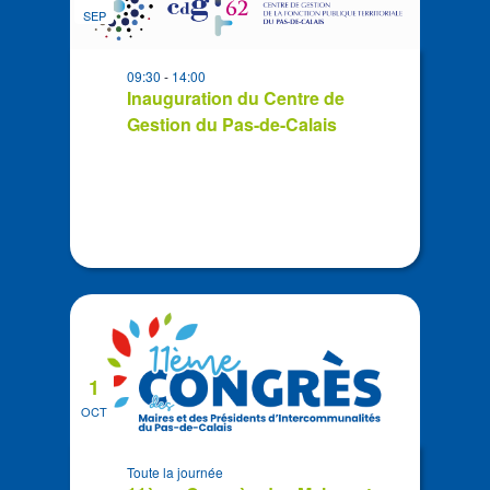
of
date
SEP
events
in
09:30
-
14:00
Photo
Inauguration du Centre de
View
Gestion du Pas-de-Calais
1
OCT
Toute la journée