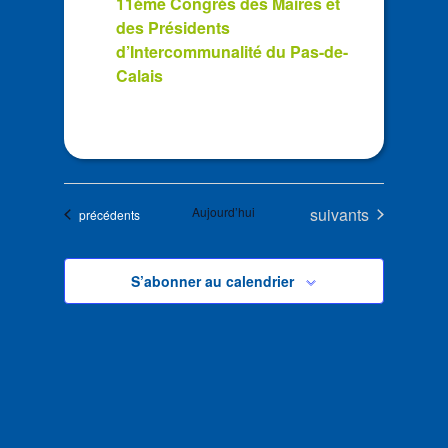
11ème Congrès des Maires et
des Présidents
d’Intercommunalité du Pas-de-
Calais
Évènements
Aujourd’hui
suivants
Évènements
précédents
S’abonner au calendrier