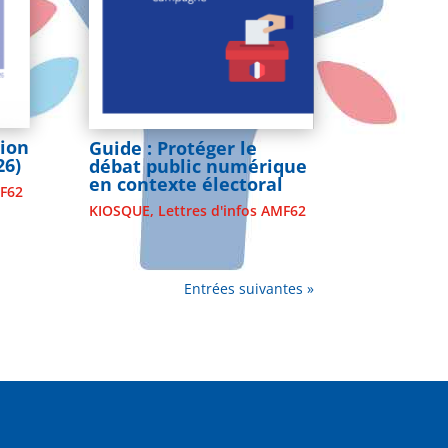
tion
Guide : Protéger le
26)
débat public numérique
en contexte électoral
MF62
KIOSQUE
,
Lettres d'infos AMF62
Entrées suivantes »