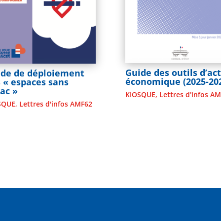
Guide des outils d’ac
ide de déploiement
économique (2025-20
 « espaces sans
ac »
KIOSQUE
,
Lettres d'infos A
SQUE
,
Lettres d'infos AMF62