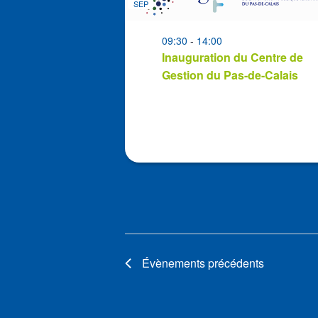
SEP
events
in
09:30
-
14:00
Photo
Inauguration du Centre de
View
Gestion du Pas-de-Calais
Évènements
précédents