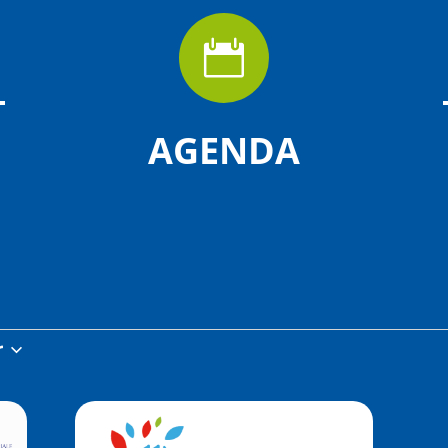

AGENDA
r
z