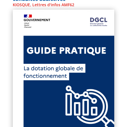
KIOSQUE
,
Lettres d'infos AMF62