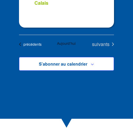
Calais
Évènements
Aujourd’hui
suivants
Évènements
précédents
S’abonner au calendrier