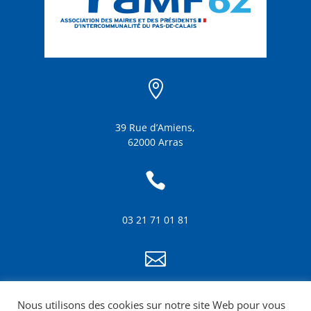

39 Rue d’Amiens,
62000 Arras

03 21 71 01 81

info@amf62.fr
Nous utilisons des cookies sur notre site Web pour vous