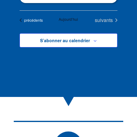
Évènements
Aujourd’hui
suivants
Évènements
précédents
S’abonner au calendrier