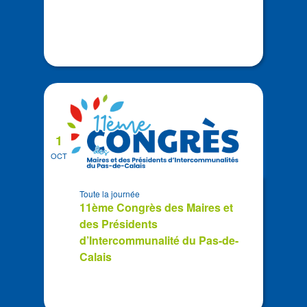
1
OCT
Toute la journée
11ème Congrès des Maires et
des Présidents
d’Intercommunalité du Pas-de-
Calais