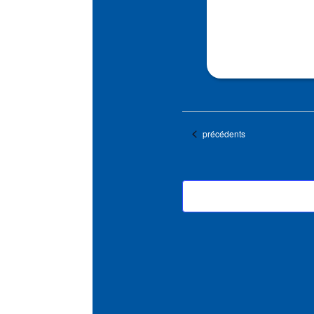
Évènements
précédents