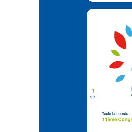
1
OCT
Toute la journée
11ème Congrè