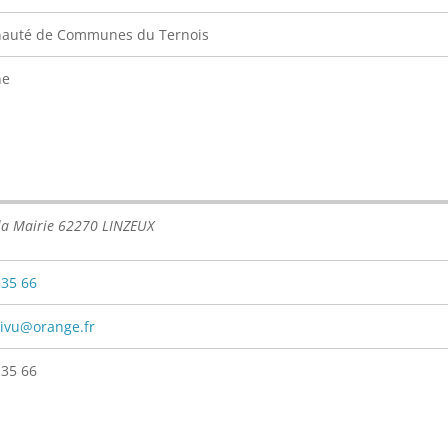
uté de Communes du Ternois
ne
 la Mairie 62270 LINZEUX
 35 66
sivu@orange.fr
 35 66