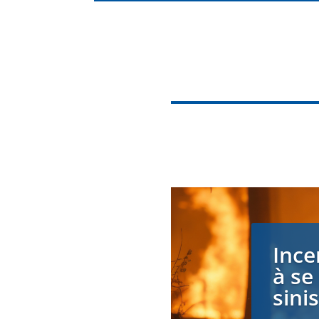
Ince
à se
sini