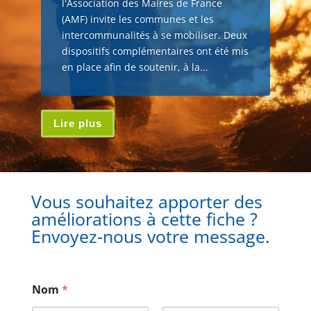
l'Association des Maires de France
(AMF) invite les communes et les
intercommunalités à se mobiliser. Deux
dispositifs complémentaires ont été mis
en place afin de soutenir, à la...
Lire plus
Vous souhaitez apporter des
améliorations à cette fiche ?
Envoyez-nous votre message.
Nom
*