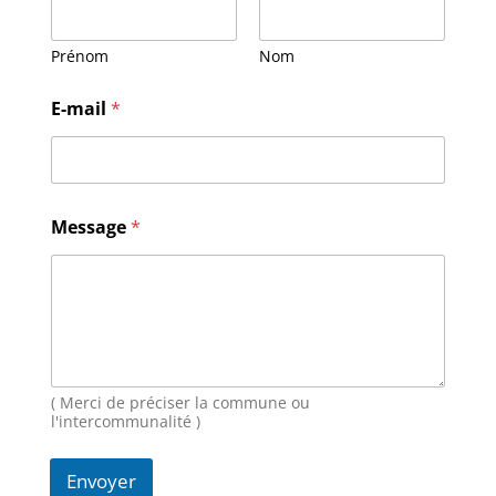
Prénom
Nom
N
E-mail
*
o
m
M
e
s
s
Message
*
a
g
e
E
-
m
a
i
( Merci de préciser la commune ou
l
l'intercommunalité )
Envoyer