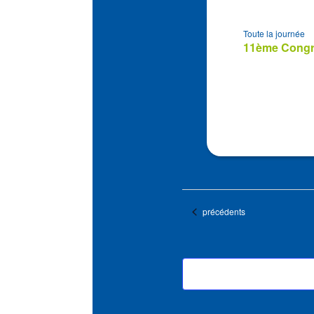
Toute la journée
11ème Congrè
Évènements
précédents