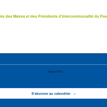
s des Maires et des Présidents d’Intercommunalité du Pas
Aujourd’hui
S’abonner au calendrier