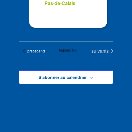
Pas-de-Calais
Évènements
Aujourd’hui
suivants
Évènements
précédents
S’abonner au calendrier