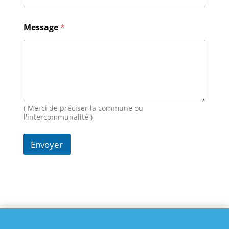
M
Message
*
e
s
s
a
g
e
E
-
m
( Merci de préciser la commune ou
a
l'intercommunalité )
i
l
Envoyer
N
o
m