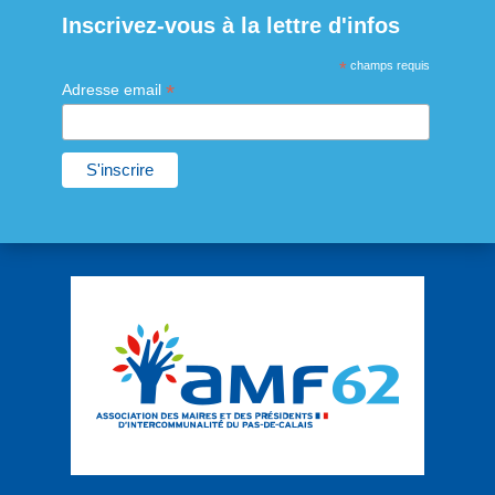
Inscrivez-vous à la lettre d'infos
*
champs requis
*
Adresse email