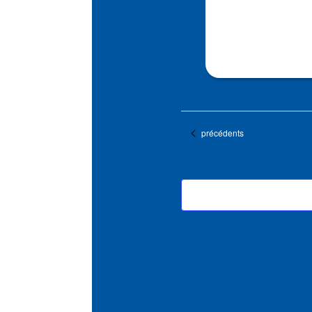
Évènements
précédents