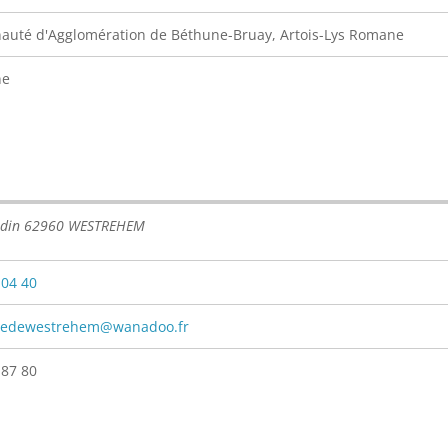
uté d'Agglomération de Béthune-Bruay, Artois-Lys Romane
ne
sdin 62960 WESTREHEM
 04 40
edewestrehem@wanadoo.fr
 87 80