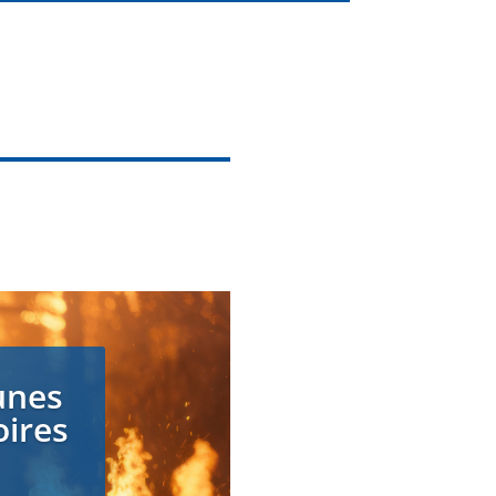
unes
oires