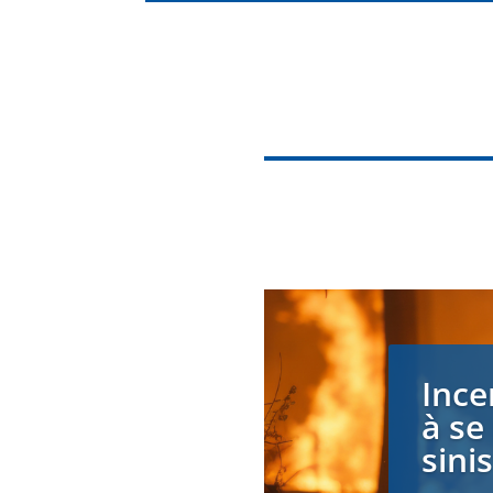
Ince
à se
sini