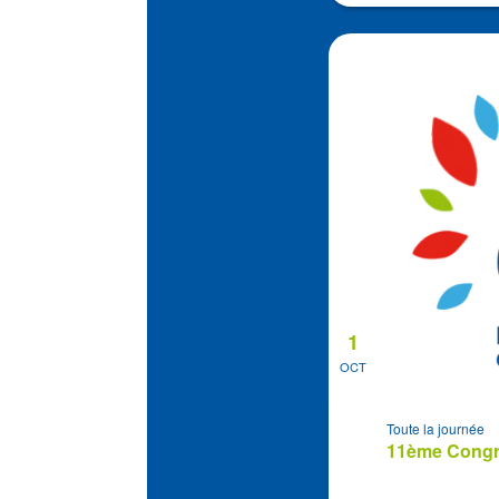
1
OCT
Toute la journée
11ème Congrè