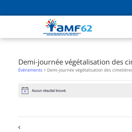
Demi-journée végétalisation des ci
Évènements
Demi-journée végétalisation des cimetière
Évènements
Aucun résultat trouvé.
Notice
À venir
Sélectionnez
une
Évènements
précédents
date.