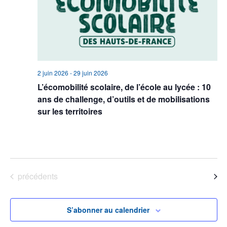
2 juin 2026
-
29 juin 2026
L’écomobilité scolaire, de l’école au lycée : 10
ans de challenge, d’outils et de mobilisations
sur les territoires
Lycée Baggio
Lille, France
Évènements
précédents
Aujourd’hui
Évènements
suivants
S’abonner au calendrier