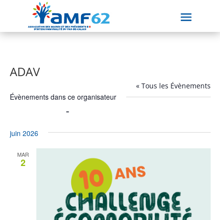
ADAV
« Tous les Évènements
Évènements dans ce organisateur
02/06/2026
 - 
06/08/2026
Sélectionnez
juin 2026
une
date.
MAR
2