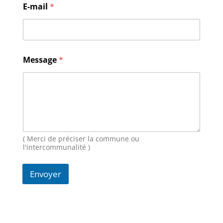
E-mail
*
N
Message
*
o
m
E
-
m
a
i
l
M
( Merci de préciser la commune ou
e
l'intercommunalité )
s
s
Envoyer
a
g
e