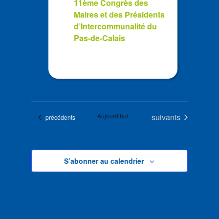
11ème Congrès des
Maires et des Présidents
d’Intercommunalité du
Pas-de-Calais
Évènements
Aujourd’hui
suivants
Évènements
précédents
S’abonner au calendrier