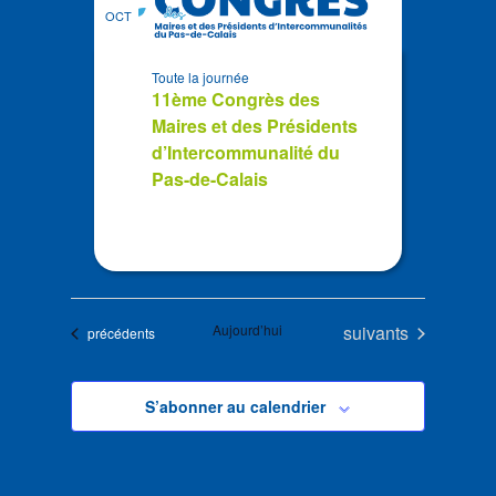
OCT
Toute la journée
11ème Congrès des
Maires et des Présidents
d’Intercommunalité du
Pas-de-Calais
Évènements
Aujourd’hui
suivants
Évènements
précédents
S’abonner au calendrier