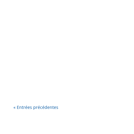
Publié au Journal officiel du 4 juillet, le décret
d'application de la loi du 8 avril 2024 relative
au bien...
« Entrées précédentes