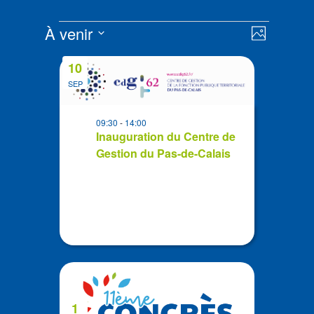
Évènements
Navigat
Navigat
À venir
Photo
de
par
Sélectionnez
vues
List
consult
10
la
Évènem
of
date
SEP
events
in
09:30
-
14:00
Photo
Inauguration du Centre de
View
Gestion du Pas-de-Calais
1