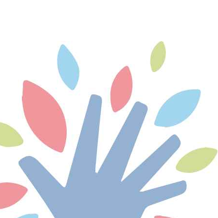
Chaque année en France, les maladies
cardiovasculaires causent environ 400 décès
par jour. Elles...