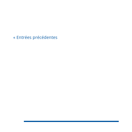
à l'Embarcadère...
« Entrées précédentes