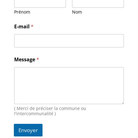
Prénom
Nom
N
E-mail
*
o
m
E
-
m
a
Message
*
i
l
M
e
s
s
a
g
( Merci de préciser la commune ou
e
l'intercommunalité )
Envoyer