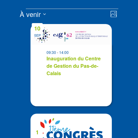
Évènements
Navigat
Navigat
À venir
Photo
de
par
Sélectionnez
vues
List
consult
10
la
Évènem
of
SEP
date
events
in
09:30
-
14:00
Photo
Inauguration du Centre
de Gestion du Pas-de-
View
Calais
1