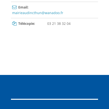
Email:
mairieaudincthun@wanadoo.fr
Télécopie:
03 21 38 32 04