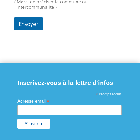
( Merci de préciser la commune ou
m
l'intercommunalité )
Envoyer
Inscrivez-vous à la lettre d'infos
*
champs requis
*
Adresse email