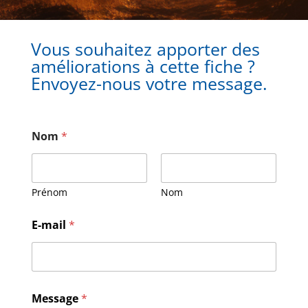
Vous souhaitez apporter des
améliorations à cette fiche ?
Envoyez-nous votre message.
Nom
*
Prénom
Nom
M
E-mail
*
e
s
s
a
g
e
Message
*
E