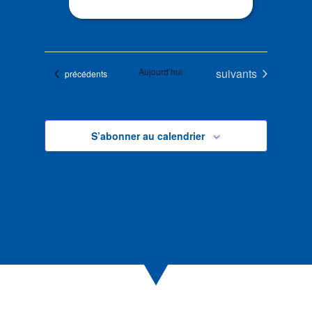
Évènements
Aujourd’hui
suivants
Évènements
précédents
S’abonner au calendrier