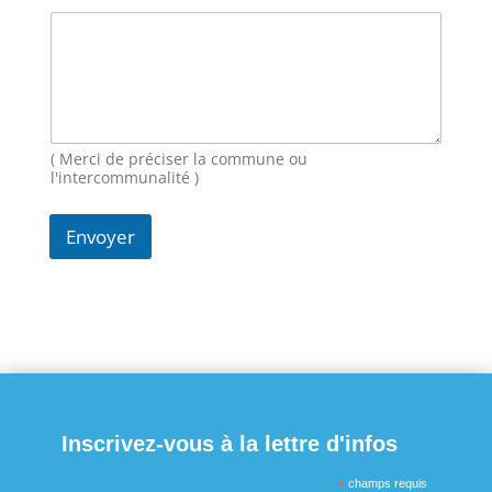
-
m
a
i
l
N
o
( Merci de préciser la commune ou
m
l'intercommunalité )
Envoyer
Inscrivez-vous à la lettre d'infos
*
champs requis