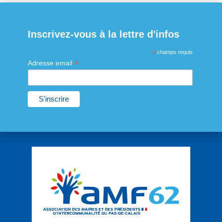
Inscrivez-vous à la lettre d'infos
*
champs requis
*
Adresse email