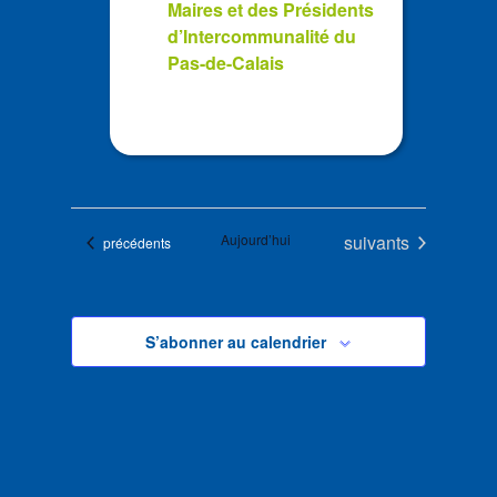
Maires et des Présidents
d’Intercommunalité du
Pas-de-Calais
Évènements
Aujourd’hui
suivants
Évènements
précédents
S’abonner au calendrier