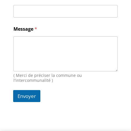
N
Message
*
o
m
E
-
m
a
i
l
M
( Merci de préciser la commune ou
e
l'intercommunalité )
s
s
Envoyer
a
g
e