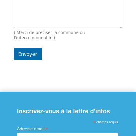
-
m
a
i
l
M
( Merci de préciser la commune ou
e
l'intercommunalité )
s
s
Envoyer
a
g
e
Inscrivez-vous à la lettre d'infos
*
champs requis
*
Adresse email