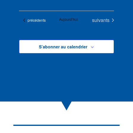
Évènements
Aujourd’hui
suivants
Évènements
précédents
S’abonner au calendrier