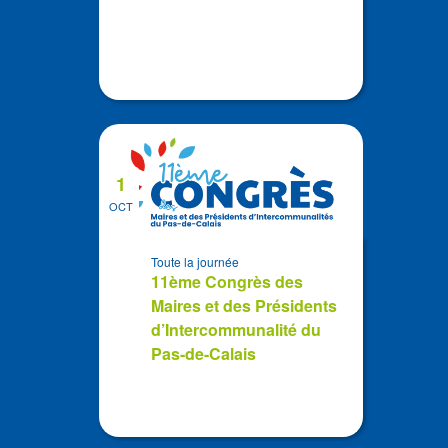
1
OCT
Toute la journée
11ème Congrès des
Maires et des Présidents
d’Intercommunalité du
Pas-de-Calais