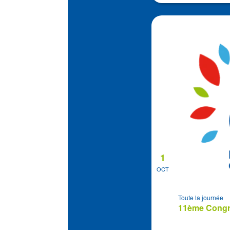
1
OCT
Toute la journée
11ème Congrè