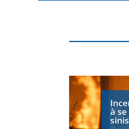
Ince
à se
sini