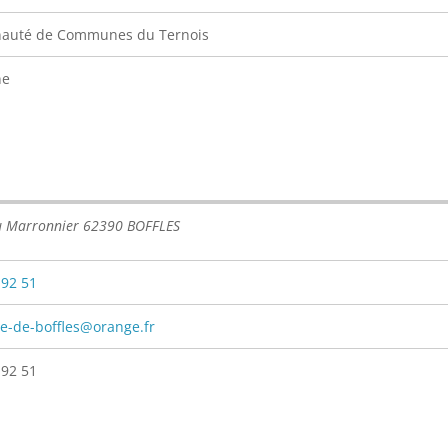
uté de Communes du Ternois
ne
u Marronnier 62390 BOFFLES
 92 51
-de-boffles@orange.fr
 92 51