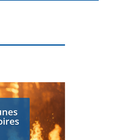
unes
oires