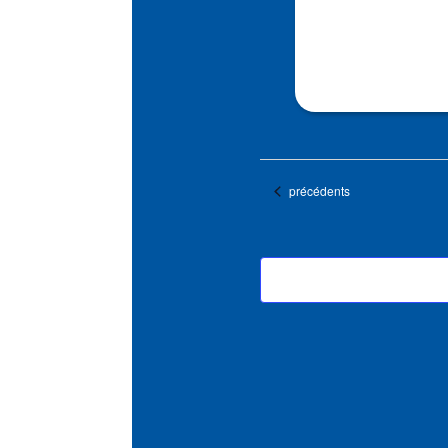
Évènements
précédents