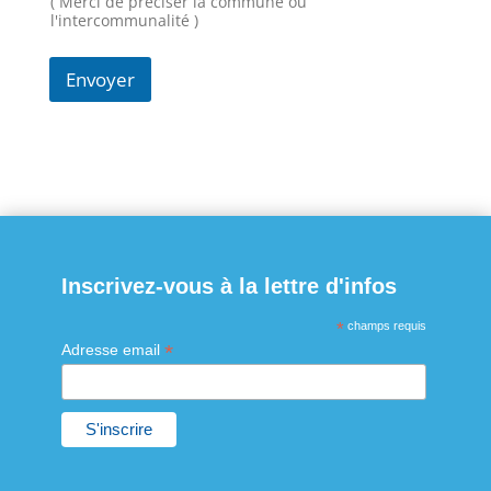
( Merci de préciser la commune ou
m
l'intercommunalité )
Envoyer
Inscrivez-vous à la lettre d'infos
*
champs requis
*
Adresse email