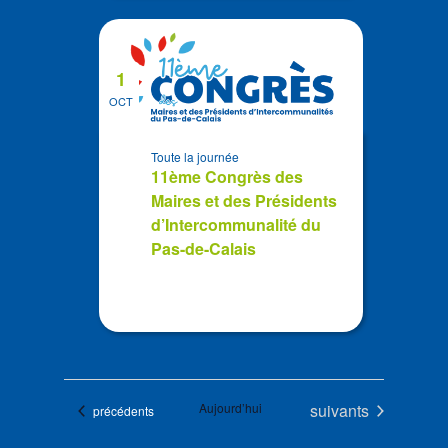
1
OCT
Toute la journée
11ème Congrès des
Maires et des Présidents
d’Intercommunalité du
Pas-de-Calais
Évènements
Aujourd’hui
suivants
Évènements
précédents