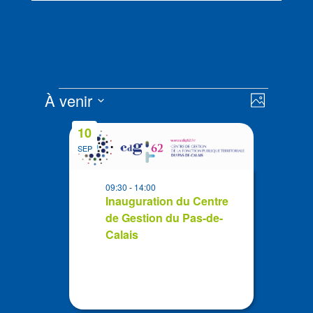
Évènements
Navigat
Navigat
À venir
Photo
de
par
Sélectionnez
vues
List
consult
10
la
Évènem
of
SEP
date
events
in
09:30
-
14:00
Photo
Inauguration du Centre
de Gestion du Pas-de-
View
Calais