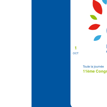
1
OCT
Toute la journée
11ème Congrè