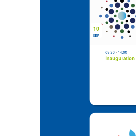
events
in
Photo
View
10
SEP
09:30
-
14:00
Inauguration