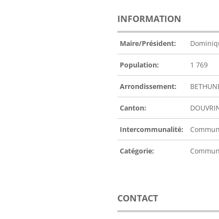
INFORMATION
Maire/Président:
Dominiq
Population:
1 769
Arrondissement:
BETHUN
Canton:
DOUVRI
Intercommunalité:
Communa
Catégorie:
Commu
CONTACT