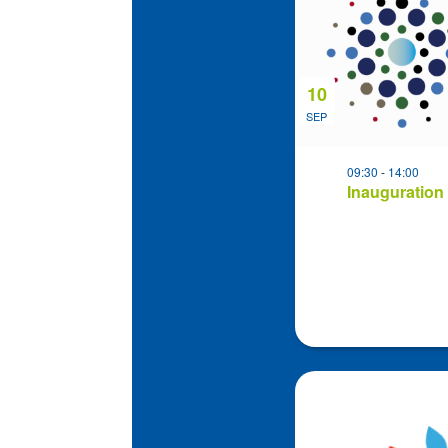
events
in
Photo
View
10
SEP
09:30
-
14:00
Inauguration