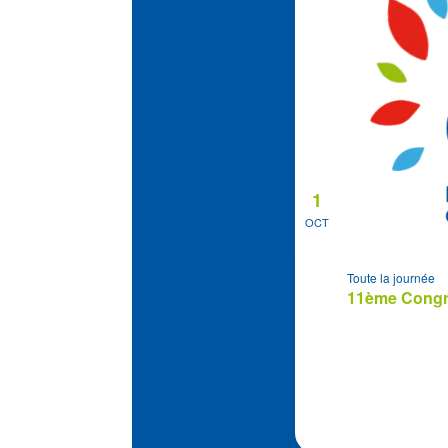
1
OCT
Toute la journée
11ème Congrè