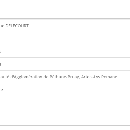
ue DELECOURT
E
N
uté d'Agglomération de Béthune-Bruay, Artois-Lys Romane
ne