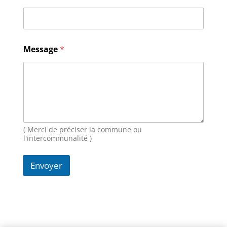
M
Message
*
e
s
s
a
g
e
N
o
m
( Merci de préciser la commune ou
E
l'intercommunalité )
-
m
Envoyer
a
i
l