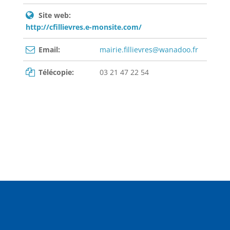
Site web:
http://cfillievres.e-monsite.com/
Email:
mairie.fillievres@wanadoo.fr
Télécopie:
03 21 47 22 54