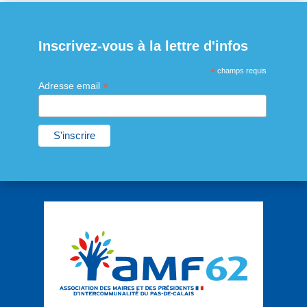
Inscrivez-vous à la lettre d'infos
*
champs requis
*
Adresse email