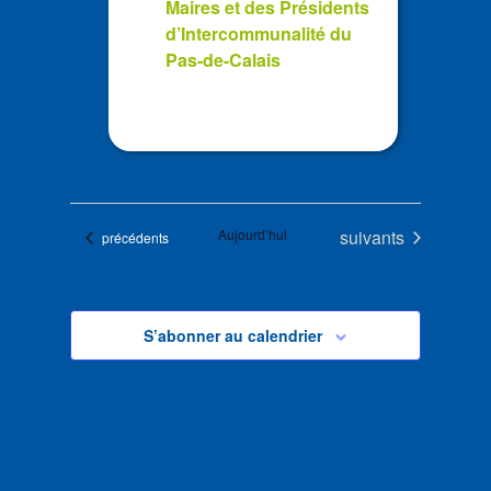
Maires et des Présidents
d’Intercommunalité du
Pas-de-Calais
Évènements
Aujourd’hui
suivants
Évènements
précédents
S’abonner au calendrier