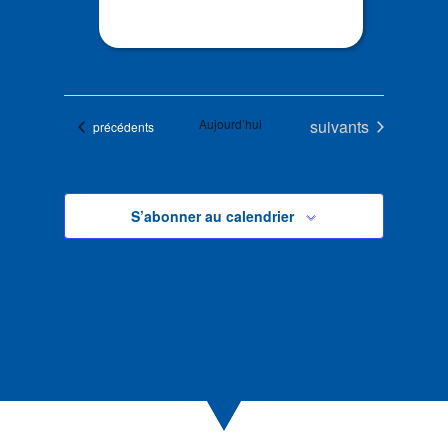
Évènements
Aujourd’hui
suivants
Évènements
précédents
S’abonner au calendrier