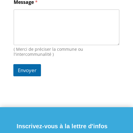
Message
*
E
-
m
a
i
l
N
o
( Merci de préciser la commune ou
m
l'intercommunalité )
Envoyer
Inscrivez-vous à la lettre d'infos