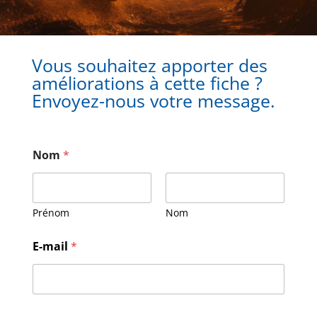
Vous souhaitez apporter des
améliorations à cette fiche ?
Envoyez-nous votre message.
Nom
*
Prénom
Nom
M
E-mail
*
e
s
s
a
g
e