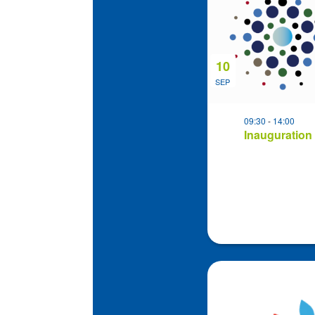
events
in
Photo
View
10
SEP
09:30
-
14:00
Inauguration