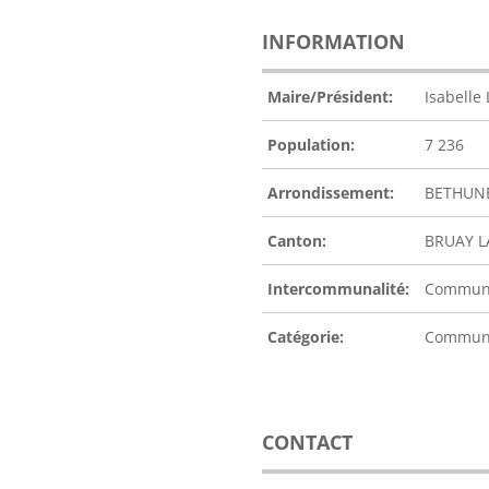
INFORMATION
Maire/Président:
Isabelle
Population:
7 236
Arrondissement:
BETHUN
Canton:
BRUAY L
Intercommunalité:
Communa
Catégorie:
Commu
CONTACT