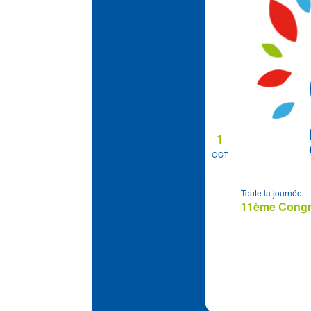
1
OCT
Toute la journée
11ème Congrè