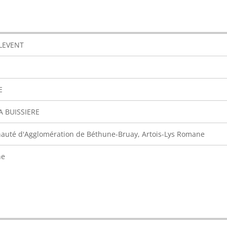
 LEVENT
E
A BUISSIERE
uté d'Agglomération de Béthune-Bruay, Artois-Lys Romane
ne