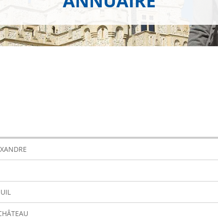
ANNUAIRE
LEXANDRE
UIL
 CHÂTEAU