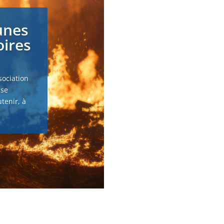
unes
oires
sociation
 se
tenir, à