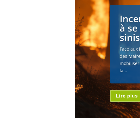
Ince
à se
sini
Face aux 
des Maire
mobiliser
la...
Lire plus