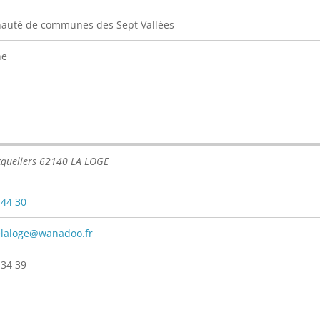
uté de communes des Sept Vallées
ne
cqueliers 62140 LA LOGE
 44 30
elaloge@wanadoo.fr
 34 39