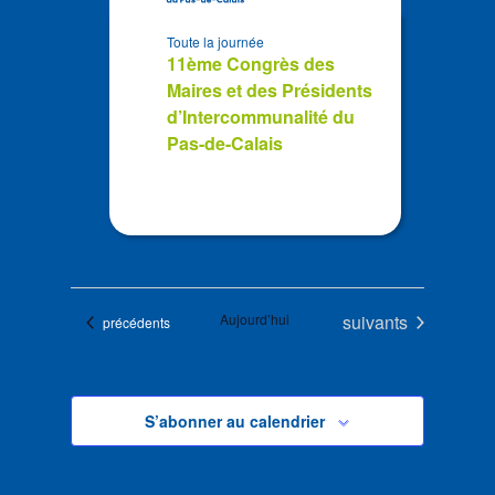
Toute la journée
11ème Congrès des
Maires et des Présidents
d’Intercommunalité du
Pas-de-Calais
Évènements
Aujourd’hui
suivants
Évènements
précédents
S’abonner au calendrier