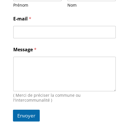
Prénom
Nom
E
E-mail
*
-
m
a
i
l
M
Message
*
e
s
s
a
g
e
N
o
( Merci de préciser la commune ou
m
l'intercommunalité )
Envoyer